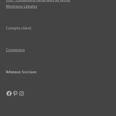
la
Mentions Légales
page
du
produit
Compte client
Connexion
Réseaux Sociaux
Facebook
Pinterest
Instagram