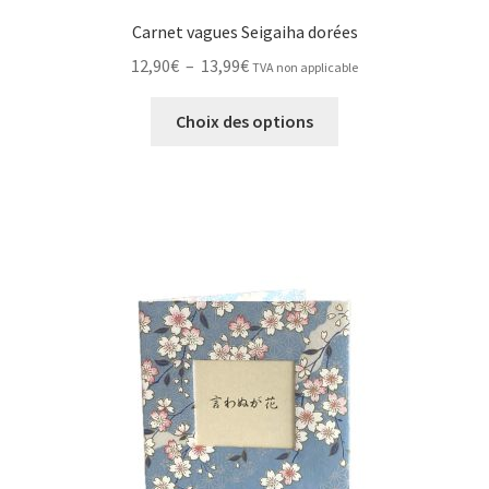
Carnet vagues Seigaiha dorées
Plage
12,90
€
–
13,99
€
TVA non applicable
de
Ce
prix :
Choix des options
produit
12,90€
a
à
plusieurs
13,99€
variations.
Les
options
peuvent
être
choisies
sur
la
page
du