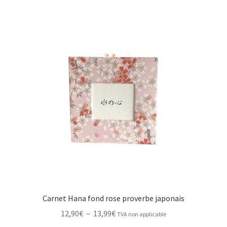
Carnet Hana fond rose proverbe japonais
Plage
12,90
€
–
13,99
€
TVA non applicable
de