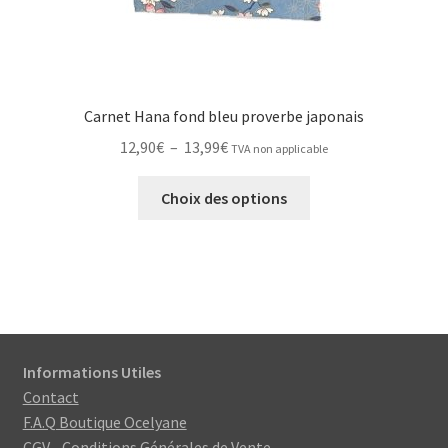
produit
Carnet Hana fond bleu proverbe japonais
Plage
12,90
€
–
13,99
€
TVA non applicable
de
Ce
prix :
Choix des options
produit
12,90€
a
à
plusieurs
13,99€
variations.
Les
options
peuvent
Informations Utiles
être
Contact
choisies
F.A.Q Boutique Ocelyane
sur
CGV - Conditions Générales de Vente