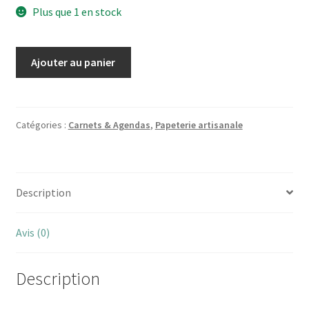
Plus que 1 en stock
quantité
Ajouter au panier
de
Carnet
japonais
couverture
Catégories :
Carnets & Agendas
,
Papeterie artisanale
feuilles
marron
Description
Avis (0)
Description