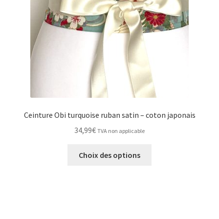
sur
la
page
du
produit
Ceinture Obi turquoise ruban satin – coton japonais
34,99
€
TVA non applicable
Ce
Choix des options
produit
a
plusieurs
variations.
Les