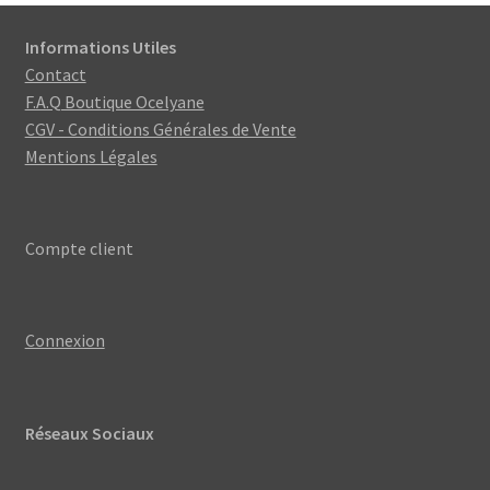
options
peuvent
Informations Utiles
être
Contact
choisies
F.A.Q Boutique Ocelyane
sur
CGV - Conditions Générales de Vente
la
Mentions Légales
page
du
produit
Compte client
Connexion
Réseaux Sociaux