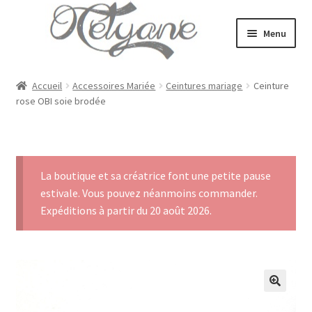
Aller
Aller
Menu
à
au
la
contenu
Accueil
navigation
Accueil
Accessoires Mariée
Ceintures mariage
Ceinture
rose OBI soie brodée
Mariage & Cérémonies
Mode
La boutique et sa créatrice font une petite pause
Bijoux
estivale. Vous pouvez néanmoins commander.
Expéditions à partir du 20 août 2026.
Ouvrir
E-Shop
le
menu
Portrait
enfant
Blog