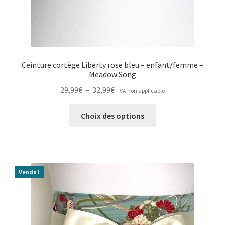
Ceinture cortège Liberty rose bleu – enfant/femme –
Meadow Song
Plage
29,99
€
–
32,99
€
TVA non applicable
de
Ce
prix :
Choix des options
produit
29,99€
a
à
plusieurs
32,99€
variations.
Les
Vendu !
options
peuvent
être
choisies