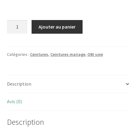
quantité
Ajouter au panier
de
Ceinture
rose
OBI
Catégories :
Ceintures
,
Ceintures mariage
,
OBI soie
soie
brodée
Description
Avis (0)
Description