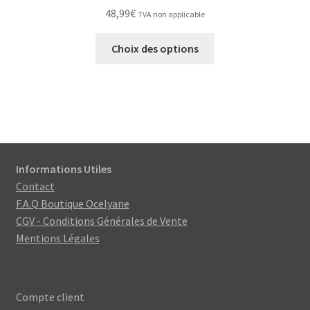
48,99
€
TVA non applicable
Ce
Choix des options
produit
a
plusieurs
variations.
Les
options
peuvent
Informations Utiles
être
Contact
choisies
F.A.Q Boutique Ocelyane
sur
CGV - Conditions Générales de Vente
la
Mentions Légales
page
du
produit
Compte client