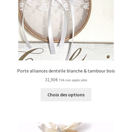
Porte alliances dentelle blanche & tambour bois
31,90
€
TVA non applicable
Ce
Choix des options
produit
a
plusieurs
variations.
Les