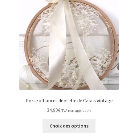
options
peuvent
être
choisies
sur
la
page
du
produit
Porte alliances dentelle de Calais vintage
34,90
€
TVA non applicable
Ce
Choix des options
produit
a