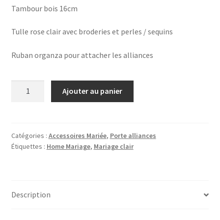
Tambour bois 16cm
Tulle rose clair avec broderies et perles / sequins
Ruban organza pour attacher les alliances
quantité
Ajouter au panier
de
Porte
alliances
chic
Catégories :
Accessoires Mariée
,
Porte alliances
Étiquettes :
Home Mariage
,
Mariage clair
rose
tulle
brodé
et
Description
tambour
bois