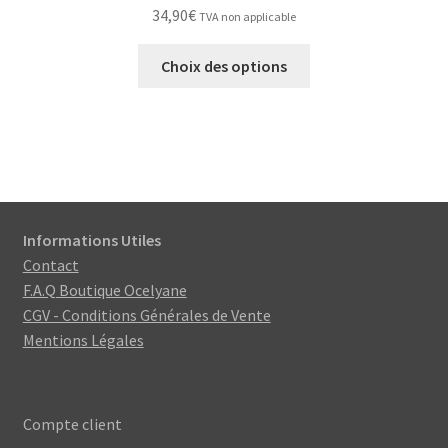
34,90
€
TVA non applicable
Ce
Choix des options
produit
a
plusieurs
variations.
Les
options
peuvent
Informations Utiles
être
Contact
choisies
F.A.Q Boutique Ocelyane
sur
CGV - Conditions Générales de Vente
la
Mentions Légales
page
du
produit
Compte client