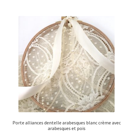
plusieurs
variations.
Les
options
peuvent
être
choisies
sur
la
page
du
produit
Porte alliances dentelle arabesques blanc crème avec
arabesques et pois