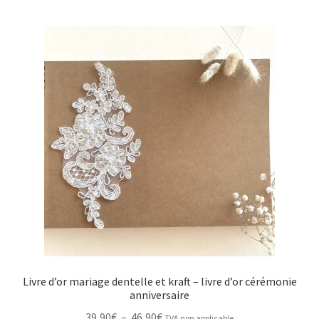
Livre d’or mariage dentelle et kraft – livre d’or cérémonie
anniversaire
Plage
39,90
€
–
46,90
€
TVA non applicable