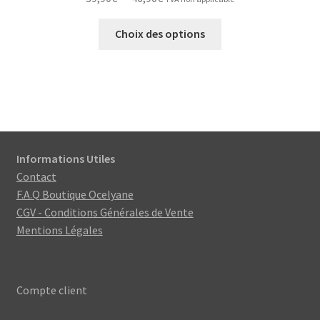
de
Ce
prix :
Choix des options
produit
39,90€
a
à
plusieurs
46,90€
variations.
Les
options
peuvent
Informations Utiles
être
Contact
choisies
F.A.Q Boutique Ocelyane
sur
CGV - Conditions Générales de Vente
la
Mentions Légales
page
du
produit
Compte client