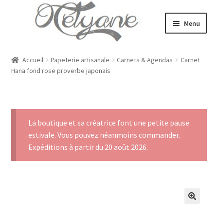
Aller
Aller
Menu
à
au
la
contenu
Accueil
navigation
Accueil
Papeterie artisanale
Carnets & Agendas
Carnet
Hana fond rose proverbe japonais
Mariage & Cérémonies
Mode
La boutique et sa créatrice font une petite pause
Bijoux
estivale. Vous pouvez néanmoins commander.
Expéditions à partir du 20 août 2026.
Ouvrir
E-Shop
le
menu
Portrait
enfant
Blog