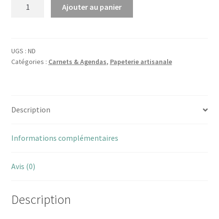
quantité
Ajouter au panier
de
Carnet
Hana
fond
UGS :
ND
Catégories :
Carnets & Agendas
,
Papeterie artisanale
rose
proverbe
japonais
Description
Informations complémentaires
Avis (0)
Description