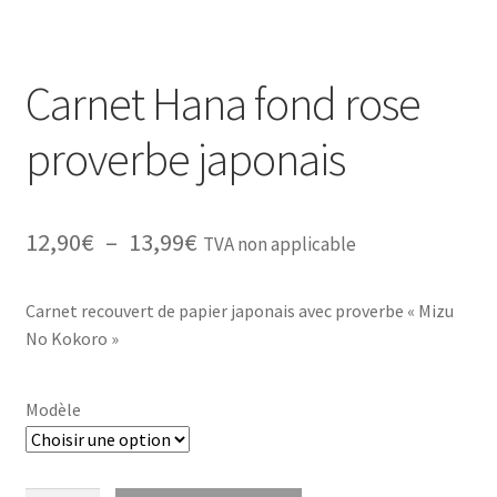
Carnet Hana fond rose
proverbe japonais
Plage
12,90
€
–
13,99
€
TVA non applicable
de
Carnet recouvert de papier japonais avec proverbe « Mizu
prix :
No Kokoro »
12,90€
à
Modèle
13,99€