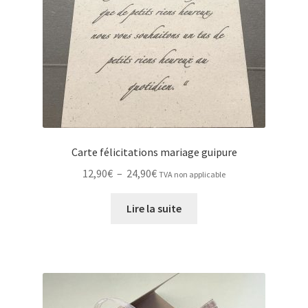
Carte félicitations mariage guipure
Plage
12,90
€
–
24,90
€
TVA non applicable
de
prix :
Lire la suite
12,90€
à
24,90€