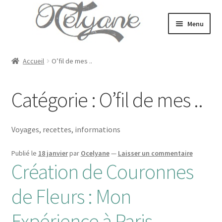
Aller
Aller
Menu
à
au
la
contenu
Accueil
navigation
Accueil
O’fil de mes ..
Mariage & Cérémonies
Catégorie :
O’fil de mes ..
Mode
Bijoux
Voyages, recettes, informations
Ouvrir
E-Shop
Publié le
18 janvier
par
Ocelyane
—
Laisser un commentaire
le
Création de Couronnes
menu
Portrait
enfant
de Fleurs : Mon
Blog
Expérience à Paris