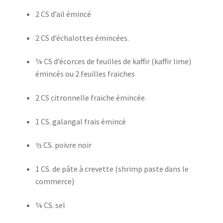
2 CS d’ail émincé
2 CS d’échalottes émincées.
¼ CS d’écorces de feuilles de kaffir (kaffir lime)
émincés ou 2 feuilles fraiches
2 CS citronnelle fraiche émincée.
1 CS. galangal frais émincé
½ CS. poivre noir
1 CS. de pâte à crevette (shrimp paste dans le
commerce)
¼ CS. sel