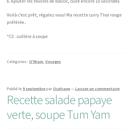
6. Ajouter les feuilles de basilic, cuire encore 10 secondes.
Voilà c’est prêt, régalez vous! Ma recette curry Thai rouge
préférée..
*CS : cuillère à soupe
Catégories :
O'Miam
,
Voyages
Publié le
9 septembre
par
Ocelyane
—
Laisser un commentaire
Recette salade papaye
verte, soupe Tum Yam