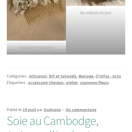
Ma création du jour
Peigne de la boutique
Catégories :
Artisanat
,
DIY et tutoriels
,
Mariage
,
O'Infos - Actu
Étiquettes :
accessoire cheveux
,
atelier
,
couronne fleurs
Publié le
19 avril
par
Ocelyane
—
Un commentaire
Soie au Cambodge,